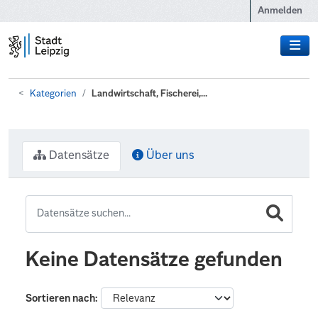
Zum Hauptinhalt wechseln
Anmelden
Kategorien
Landwirtschaft, Fischerei,...
Datensätze
Über uns
Keine Datensätze gefunden
Sortieren nach