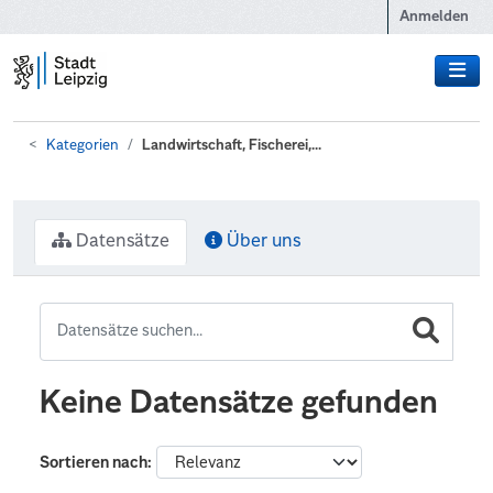
Zum Hauptinhalt wechseln
Anmelden
Kategorien
Landwirtschaft, Fischerei,...
Datensätze
Über uns
Keine Datensätze gefunden
Sortieren nach