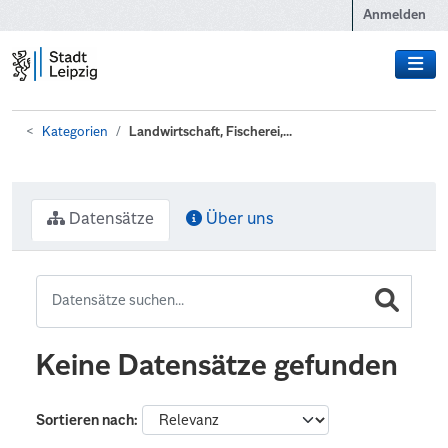
Zum Hauptinhalt wechseln
Anmelden
Kategorien
Landwirtschaft, Fischerei,...
Datensätze
Über uns
Keine Datensätze gefunden
Sortieren nach