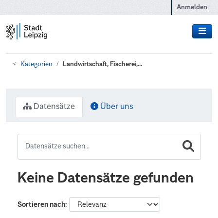
Zum Hauptinhalt wechseln
Anmelden
Kategorien
Landwirtschaft, Fischerei,...
Datensätze
Über uns
Keine Datensätze gefunden
Sortieren nach