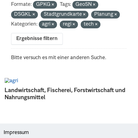
Formate:
GPKG
Tags:
GeoSN
DSGKL
Stadtgrundkarte
Planung
Kategorien:
agri
regi
tech
Ergebnisse filtern
Bitte versuch es mit einer anderen Suche.
Landwirtschaft, Fischerei, Forstwirtschaft und
Nahrungsmittel
Impressum