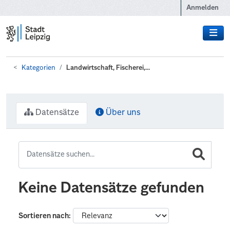
Zum Hauptinhalt wechseln
Anmelden
Kategorien
Landwirtschaft, Fischerei,...
Datensätze
Über uns
Keine Datensätze gefunden
Sortieren nach