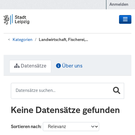
Zum Hauptinhalt wechseln
Anmelden
Kategorien
Landwirtschaft, Fischerei,...
Datensätze
Über uns
Keine Datensätze gefunden
Sortieren nach