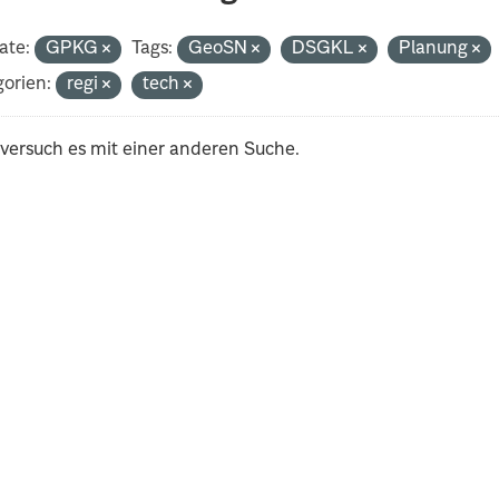
ate:
GPKG
Tags:
GeoSN
DSGKL
Planung
orien:
regi
tech
 versuch es mit einer anderen Suche.