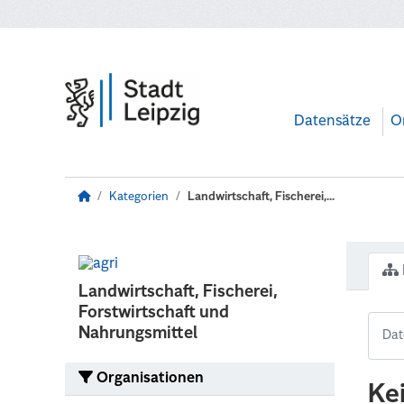
Zum Hauptinhalt wechseln
Datensätze
O
Kategorien
Landwirtschaft, Fischerei,...
Landwirtschaft, Fischerei,
Forstwirtschaft und
Nahrungsmittel
Organisationen
Ke