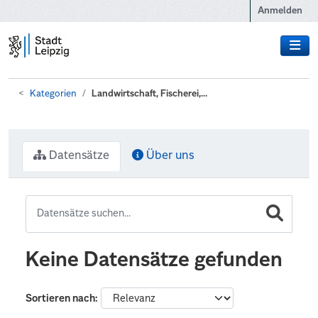
Zum Hauptinhalt wechseln
Anmelden
Kategorien
Landwirtschaft, Fischerei,...
Datensätze
Über uns
Keine Datensätze gefunden
Sortieren nach