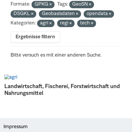
Formate:
GPKG
Tags:
GeoSN
DSGKL
Geobasisdaten
opendata
Kategorien:
agri
regi
tech
Ergebnisse filtern
Bitte versuch es mit einer anderen Suche.
Landwirtschaft, Fischerei, Forstwirtschaft und
Nahrungsmittel
Impressum