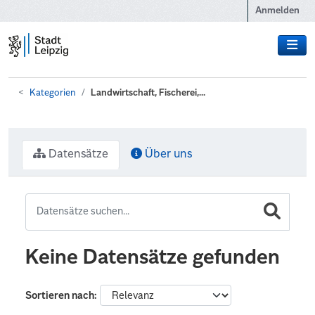
Zum Hauptinhalt wechseln
Anmelden
Kategorien
Landwirtschaft, Fischerei,...
Datensätze
Über uns
Keine Datensätze gefunden
Sortieren nach