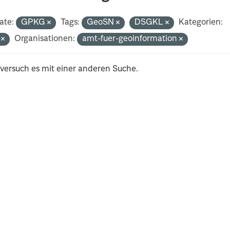
ate:
GPKG
Tags:
GeoSN
DSGKL
Kategorien:
i
Organisationen:
amt-fuer-geoinformation
 versuch es mit einer anderen Suche.