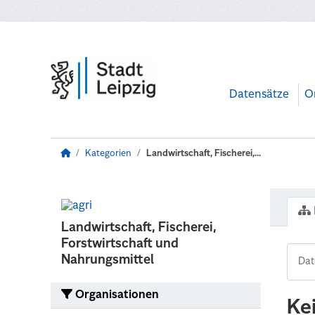
Zum Hauptinhalt wechseln
Datensätze
O
Kategorien
Landwirtschaft, Fischerei,...
Landwirtschaft, Fischerei,
Forstwirtschaft und
Nahrungsmittel
Organisationen
Ke