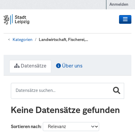
Zum Hauptinhalt wechseln
Anmelden
Kategorien
Landwirtschaft, Fischerei,...
Datensätze
Über uns
Keine Datensätze gefunden
Sortieren nach