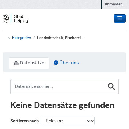
Zum Hauptinhalt wechseln
Anmelden
Kategorien
Landwirtschaft, Fischerei,...
Datensätze
Über uns
Keine Datensätze gefunden
Sortieren nach