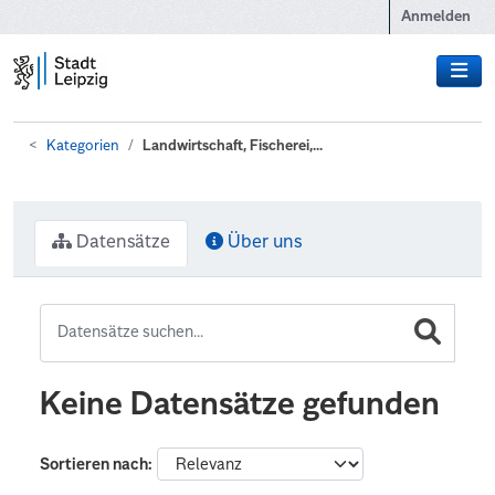
Zum Hauptinhalt wechseln
Anmelden
Kategorien
Landwirtschaft, Fischerei,...
Datensätze
Über uns
Keine Datensätze gefunden
Sortieren nach