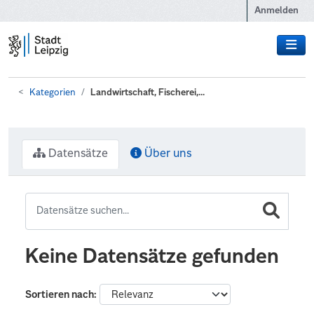
Zum Hauptinhalt wechseln
Anmelden
Kategorien
Landwirtschaft, Fischerei,...
Datensätze
Über uns
Keine Datensätze gefunden
Sortieren nach