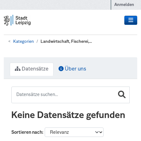
Zum Hauptinhalt wechseln
Anmelden
Kategorien
Landwirtschaft, Fischerei,...
Datensätze
Über uns
Keine Datensätze gefunden
Sortieren nach