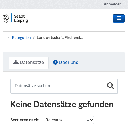
Zum Hauptinhalt wechseln
Anmelden
Kategorien
Landwirtschaft, Fischerei,...
Datensätze
Über uns
Keine Datensätze gefunden
Sortieren nach