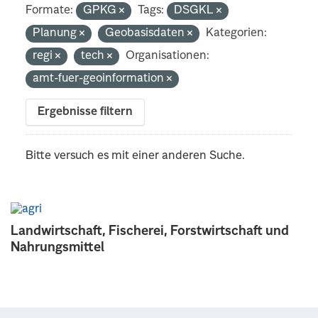
Formate:
GPKG
Tags:
DSGKL
Planung
Geobasisdaten
Kategorien:
regi
tech
Organisationen:
amt-fuer-geoinformation
Ergebnisse filtern
Bitte versuch es mit einer anderen Suche.
Landwirtschaft, Fischerei, Forstwirtschaft und
Nahrungsmittel