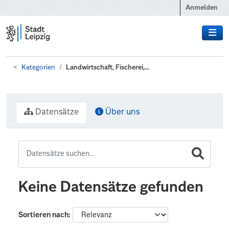
Zum Hauptinhalt wechseln
Anmelden
Kategorien
Landwirtschaft, Fischerei,...
Datensätze
Über uns
Keine Datensätze gefunden
Sortieren nach