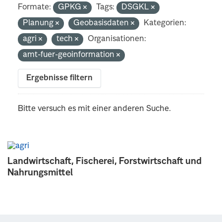
Formate:
GPKG
Tags:
DSGKL
Planung
Geobasisdaten
Kategorien:
agri
tech
Organisationen:
amt-fuer-geoinformation
Ergebnisse filtern
Bitte versuch es mit einer anderen Suche.
Landwirtschaft, Fischerei, Forstwirtschaft und
Nahrungsmittel