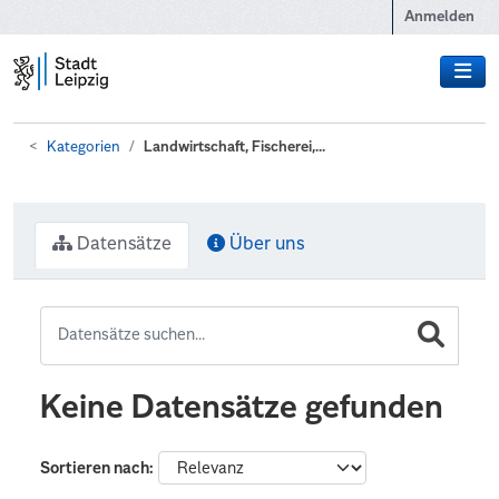
Zum Hauptinhalt wechseln
Anmelden
Kategorien
Landwirtschaft, Fischerei,...
Datensätze
Über uns
Keine Datensätze gefunden
Sortieren nach