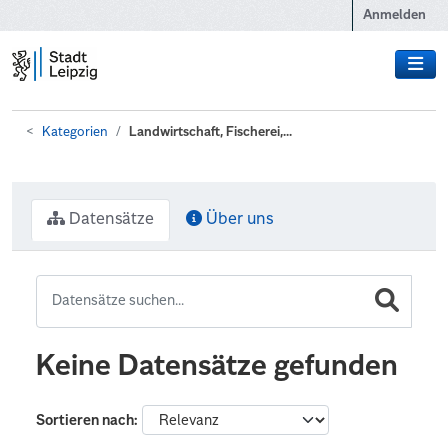
Zum Hauptinhalt wechseln
Anmelden
Kategorien
Landwirtschaft, Fischerei,...
Datensätze
Über uns
Keine Datensätze gefunden
Sortieren nach