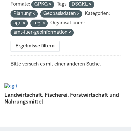
Formate:
GPKG
Tags:
DSGKL
Planung
Geobasisdaten
Kategorien:
agri
regi
Organisationen:
amt-fuer-geoinformation
Ergebnisse filtern
Bitte versuch es mit einer anderen Suche.
Landwirtschaft, Fischerei, Forstwirtschaft und
Nahrungsmittel