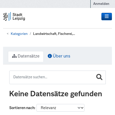
Zum Hauptinhalt wechseln
Anmelden
Kategorien
Landwirtschaft, Fischerei,...
Datensätze
Über uns
Keine Datensätze gefunden
Sortieren nach