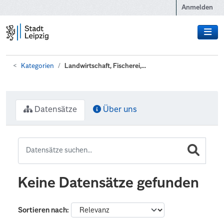
Zum Hauptinhalt wechseln
Anmelden
Kategorien
Landwirtschaft, Fischerei,...
Datensätze
Über uns
Keine Datensätze gefunden
Sortieren nach