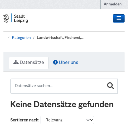
Zum Hauptinhalt wechseln
Anmelden
Kategorien
Landwirtschaft, Fischerei,...
Datensätze
Über uns
Keine Datensätze gefunden
Sortieren nach