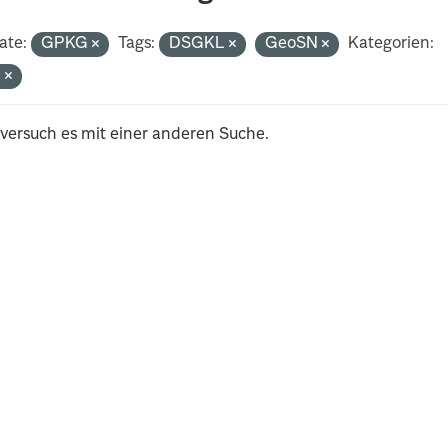
ate:
GPKG
Tags:
DSGKL
GeoSN
Kategorien:
n
 versuch es mit einer anderen Suche.