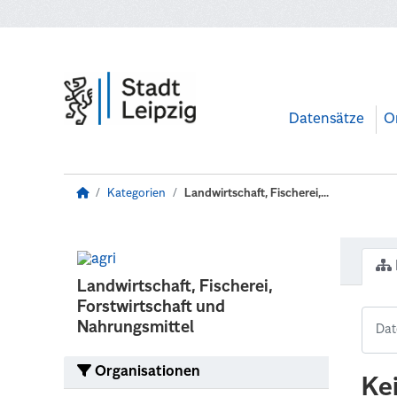
Zum Hauptinhalt wechseln
Datensätze
O
Kategorien
Landwirtschaft, Fischerei,...
Landwirtschaft, Fischerei,
Forstwirtschaft und
Nahrungsmittel
Organisationen
Ke