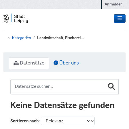
Zum Hauptinhalt wechseln
Anmelden
Kategorien
Landwirtschaft, Fischerei,...
Datensätze
Über uns
Keine Datensätze gefunden
Sortieren nach