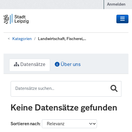
Zum Hauptinhalt wechseln
Anmelden
Kategorien
Landwirtschaft, Fischerei,...
Datensätze
Über uns
Keine Datensätze gefunden
Sortieren nach