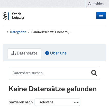
Zum Hauptinhalt wechseln
Anmelden
Kategorien
Landwirtschaft, Fischerei,...
Datensätze
Über uns
Keine Datensätze gefunden
Sortieren nach