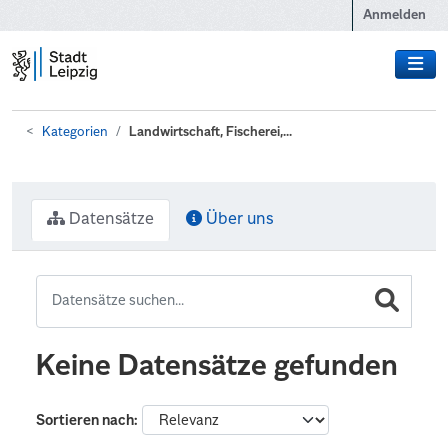
Zum Hauptinhalt wechseln
Anmelden
Kategorien
Landwirtschaft, Fischerei,...
Datensätze
Über uns
Keine Datensätze gefunden
Sortieren nach