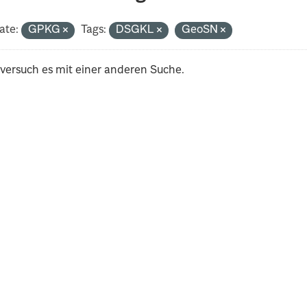
ate:
GPKG
Tags:
DSGKL
GeoSN
 versuch es mit einer anderen Suche.