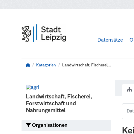
Zum Hauptinhalt wechseln
Datensätze
O
Kategorien
Landwirtschaft, Fischerei,...
Landwirtschaft, Fischerei,
Forstwirtschaft und
Nahrungsmittel
Organisationen
Ke