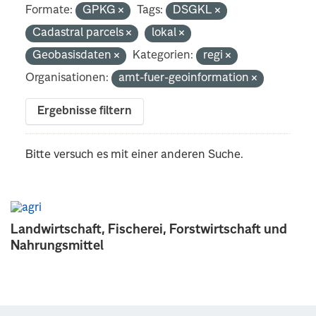
Formate:
GPKG
Tags:
DSGKL
Cadastral parcels
lokal
Geobasisdaten
Kategorien:
regi
Organisationen:
amt-fuer-geoinformation
Ergebnisse filtern
Bitte versuch es mit einer anderen Suche.
Landwirtschaft, Fischerei, Forstwirtschaft und
Nahrungsmittel