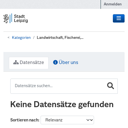
Zum Hauptinhalt wechseln
Anmelden
Kategorien
Landwirtschaft, Fischerei,...
Datensätze
Über uns
Keine Datensätze gefunden
Sortieren nach