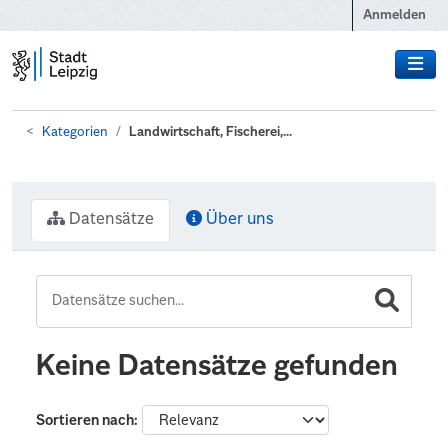
Zum Hauptinhalt wechseln
Anmelden
Kategorien
Landwirtschaft, Fischerei,...
Datensätze
Über uns
Keine Datensätze gefunden
Sortieren nach