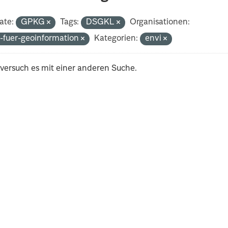
ate:
GPKG
Tags:
DSGKL
Organisationen:
-fuer-geoinformation
Kategorien:
envi
 versuch es mit einer anderen Suche.