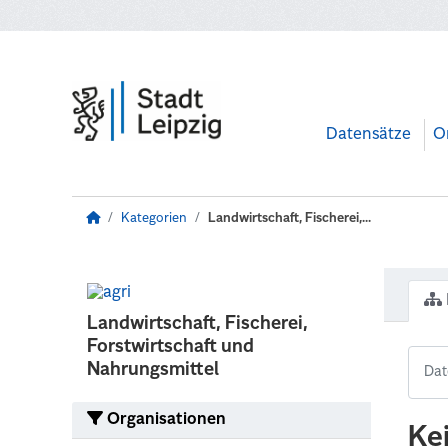
Zum Hauptinhalt wechseln
Datensätze
O
Kategorien
Landwirtschaft, Fischerei,...
Landwirtschaft, Fischerei,
Forstwirtschaft und
Nahrungsmittel
Organisationen
Ke