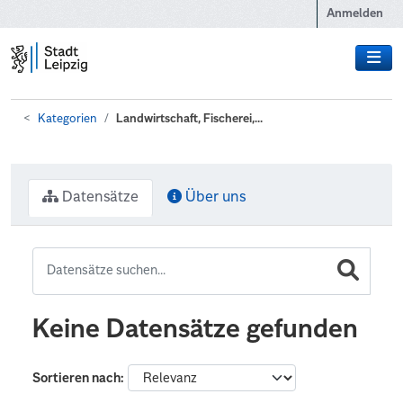
Zum Hauptinhalt wechseln
Anmelden
Kategorien
Landwirtschaft, Fischerei,...
Datensätze
Über uns
Keine Datensätze gefunden
Sortieren nach