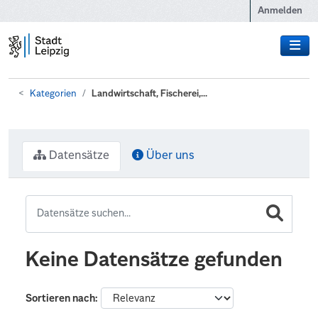
Zum Hauptinhalt wechseln
Anmelden
Kategorien
Landwirtschaft, Fischerei,...
Datensätze
Über uns
Keine Datensätze gefunden
Sortieren nach