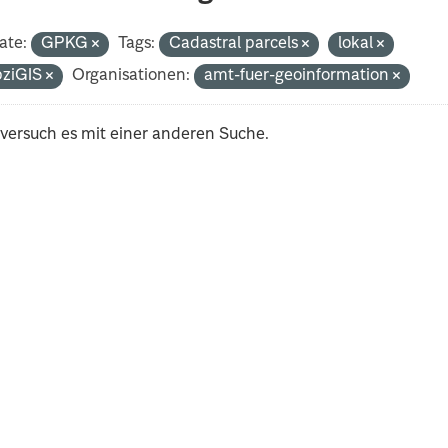
ate:
GPKG
Tags:
Cadastral parcels
lokal
pziGIS
Organisationen:
amt-fuer-geoinformation
 versuch es mit einer anderen Suche.