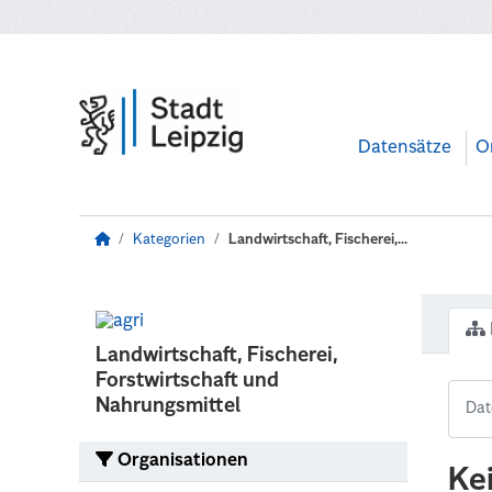
Zum Hauptinhalt wechseln
Datensätze
O
Kategorien
Landwirtschaft, Fischerei,...
Landwirtschaft, Fischerei,
Forstwirtschaft und
Nahrungsmittel
Organisationen
Ke