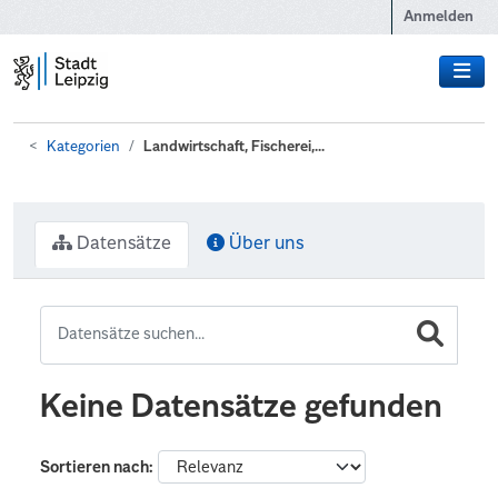
Zum Hauptinhalt wechseln
Anmelden
Kategorien
Landwirtschaft, Fischerei,...
Datensätze
Über uns
Keine Datensätze gefunden
Sortieren nach