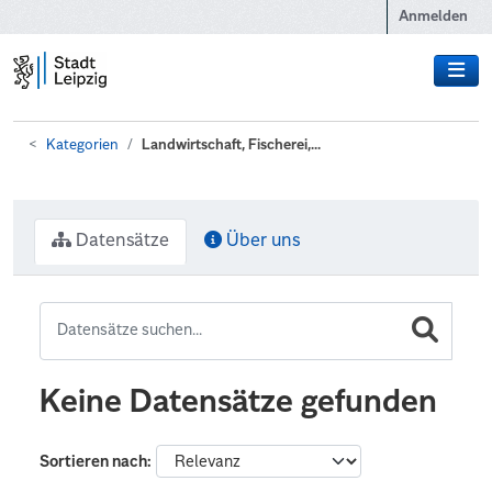
Zum Hauptinhalt wechseln
Anmelden
Kategorien
Landwirtschaft, Fischerei,...
Datensätze
Über uns
Keine Datensätze gefunden
Sortieren nach