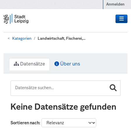
Zum Hauptinhalt wechseln
Anmelden
Kategorien
Landwirtschaft, Fischerei,...
Datensätze
Über uns
Keine Datensätze gefunden
Sortieren nach