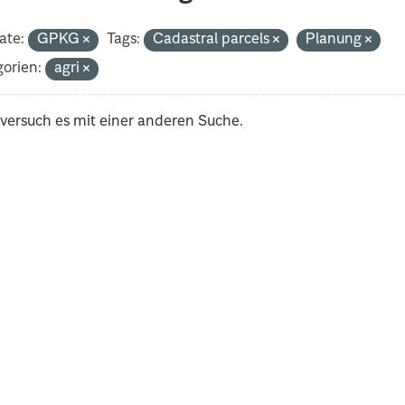
ate:
GPKG
Tags:
Cadastral parcels
Planung
orien:
agri
 versuch es mit einer anderen Suche.