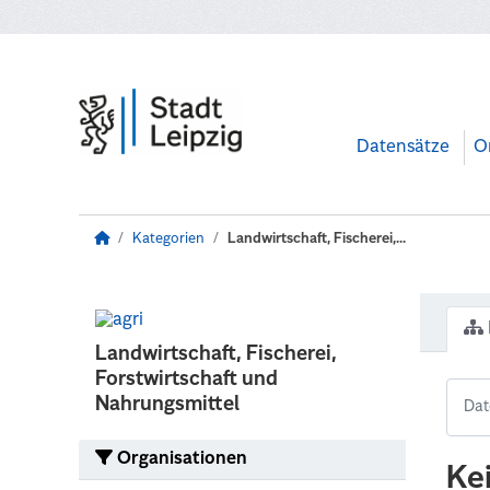
Zum Hauptinhalt wechseln
Datensätze
O
Kategorien
Landwirtschaft, Fischerei,...
Landwirtschaft, Fischerei,
Forstwirtschaft und
Nahrungsmittel
Organisationen
Ke