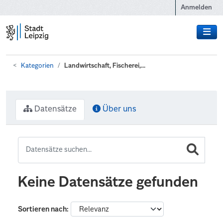
Zum Hauptinhalt wechseln
Anmelden
Kategorien
Landwirtschaft, Fischerei,...
Datensätze
Über uns
Keine Datensätze gefunden
Sortieren nach