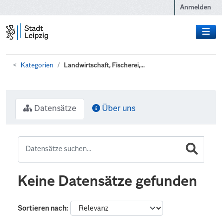
Zum Hauptinhalt wechseln
Anmelden
Kategorien
Landwirtschaft, Fischerei,...
Datensätze
Über uns
Keine Datensätze gefunden
Sortieren nach