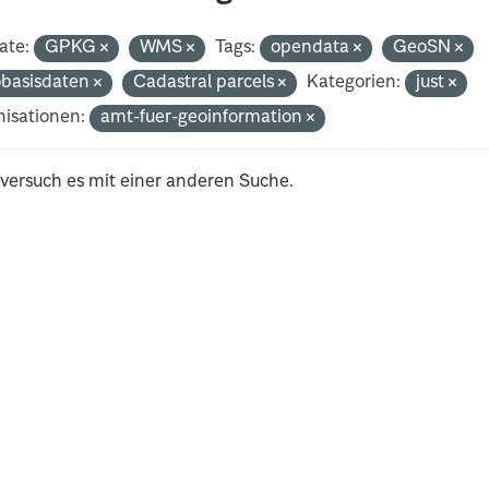
ate:
GPKG
WMS
Tags:
opendata
GeoSN
basisdaten
Cadastral parcels
Kategorien:
just
isationen:
amt-fuer-geoinformation
 versuch es mit einer anderen Suche.