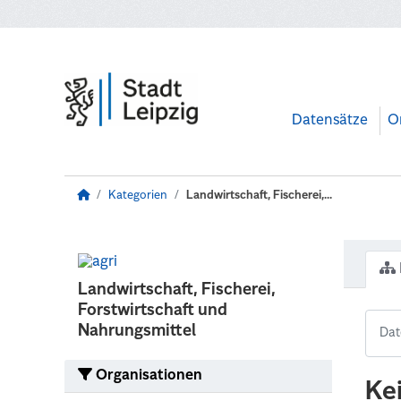
Zum Hauptinhalt wechseln
Datensätze
O
Kategorien
Landwirtschaft, Fischerei,...
Landwirtschaft, Fischerei,
Forstwirtschaft und
Nahrungsmittel
Organisationen
Ke