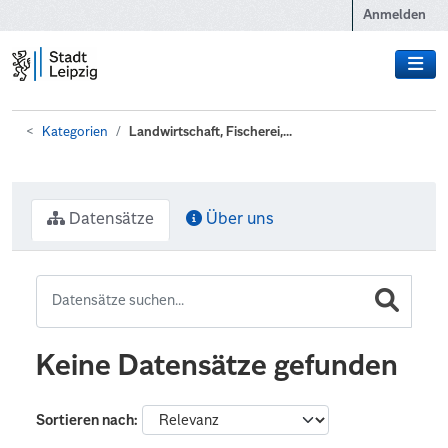
Zum Hauptinhalt wechseln
Anmelden
Kategorien
Landwirtschaft, Fischerei,...
Datensätze
Über uns
Keine Datensätze gefunden
Sortieren nach