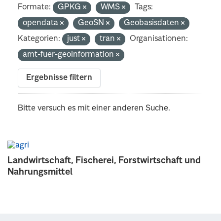
Formate:
GPKG
WMS
Tags:
opendata
GeoSN
Geobasisdaten
Kategorien:
just
tran
Organisationen:
amt-fuer-geoinformation
Ergebnisse filtern
Bitte versuch es mit einer anderen Suche.
Landwirtschaft, Fischerei, Forstwirtschaft und
Nahrungsmittel