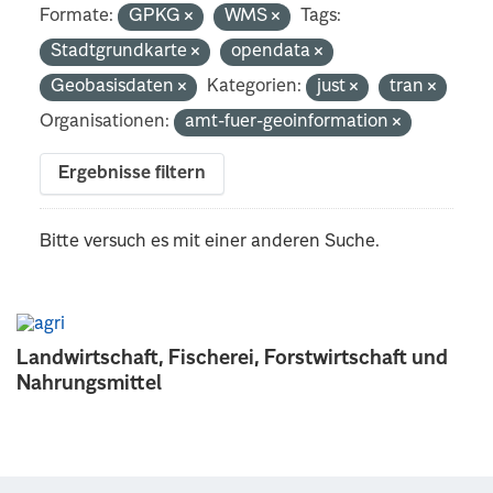
Formate:
GPKG
WMS
Tags:
Stadtgrundkarte
opendata
Geobasisdaten
Kategorien:
just
tran
Organisationen:
amt-fuer-geoinformation
Ergebnisse filtern
Bitte versuch es mit einer anderen Suche.
Landwirtschaft, Fischerei, Forstwirtschaft und
Nahrungsmittel