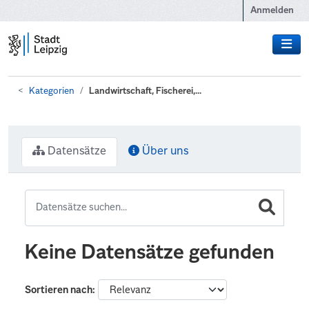
Zum Hauptinhalt wechseln
Anmelden
Kategorien
Landwirtschaft, Fischerei,...
Datensätze
Über uns
Keine Datensätze gefunden
Sortieren nach