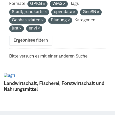
Formate:
GPKG
WMS
Tags:
Stadtgrundkarte
opendata
GeoSN
Geobasisdaten
Planung
Kategorien:
just
envi
Ergebnisse filtern
Bitte versuch es mit einer anderen Suche.
Landwirtschaft, Fischerei, Forstwirtschaft und
Nahrungsmittel