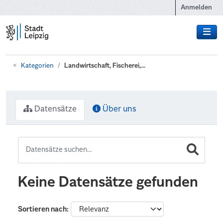
Zum Hauptinhalt wechseln
Anmelden
Kategorien
Landwirtschaft, Fischerei,...
Datensätze
Über uns
Keine Datensätze gefunden
Sortieren nach