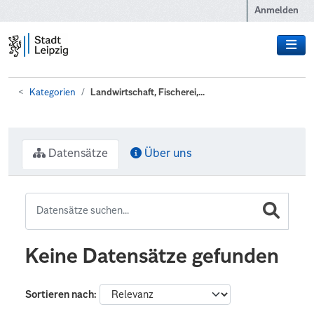
Zum Hauptinhalt wechseln
Anmelden
Kategorien
Landwirtschaft, Fischerei,...
Datensätze
Über uns
Keine Datensätze gefunden
Sortieren nach