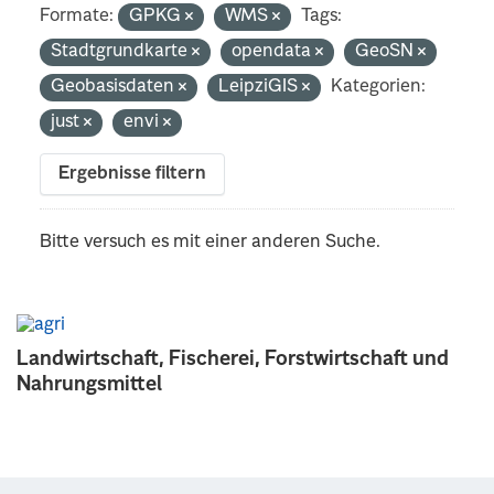
Formate:
GPKG
WMS
Tags:
Stadtgrundkarte
opendata
GeoSN
Geobasisdaten
LeipziGIS
Kategorien:
just
envi
Ergebnisse filtern
Bitte versuch es mit einer anderen Suche.
Landwirtschaft, Fischerei, Forstwirtschaft und
Nahrungsmittel