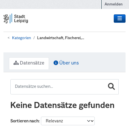
Zum Hauptinhalt wechseln
Anmelden
Kategorien
Landwirtschaft, Fischerei,...
Datensätze
Über uns
Keine Datensätze gefunden
Sortieren nach