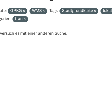
ate:
GPKG
WMS
Tags:
Stadtgrundkarte
loka
orien:
tran
 versuch es mit einer anderen Suche.