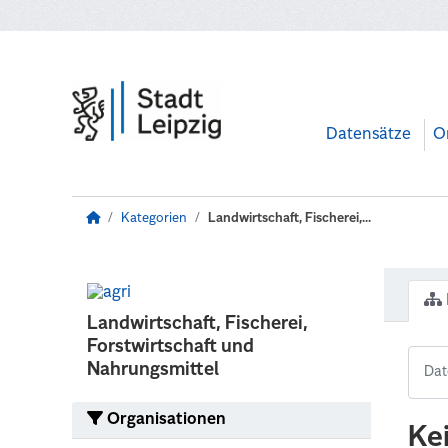
Zum Hauptinhalt wechseln
Datensätze
O
Kategorien
Landwirtschaft, Fischerei,...
Landwirtschaft, Fischerei,
Forstwirtschaft und
Nahrungsmittel
Organisationen
Ke