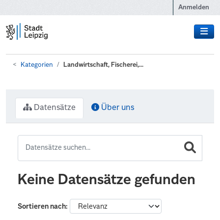
Zum Hauptinhalt wechseln
Anmelden
Kategorien
Landwirtschaft, Fischerei,...
Datensätze
Über uns
Keine Datensätze gefunden
Sortieren nach