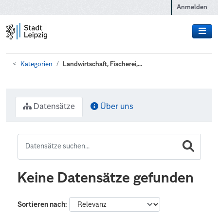
Zum Hauptinhalt wechseln
Anmelden
Kategorien
Landwirtschaft, Fischerei,...
Datensätze
Über uns
Keine Datensätze gefunden
Sortieren nach