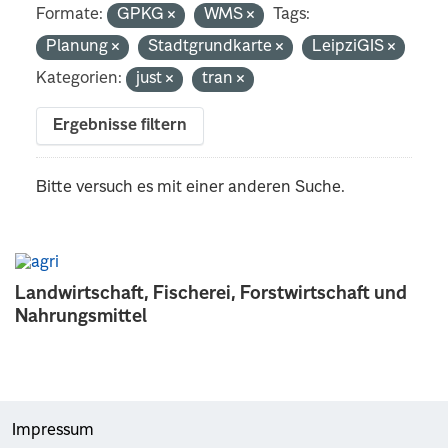
Formate:
GPKG
WMS
Tags:
Planung
Stadtgrundkarte
LeipziGIS
Kategorien:
just
tran
Ergebnisse filtern
Bitte versuch es mit einer anderen Suche.
Landwirtschaft, Fischerei, Forstwirtschaft und
Nahrungsmittel
Impressum