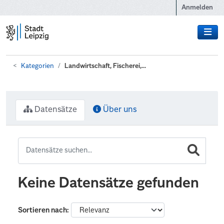
Zum Hauptinhalt wechseln
Anmelden
Kategorien
Landwirtschaft, Fischerei,...
Datensätze
Über uns
Keine Datensätze gefunden
Sortieren nach